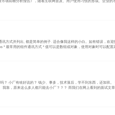
行业市场前瞻分析报告》，随着互联网普及、用户使用习惯的形成、企业的
组件通讯方式并列出, 都是简单的例子. 适合像我这样的小白。如有错误，欢迎
rops * 最常用的组件通讯方式 * 值可以是数组或对象，使用对象时可以配置高
大厂吗？ 小厂有啥好说的？ 钱少、事多，技术落后，学不到东西，还加班。
。 我靠，原来这么多人都只能去小厂？？？ 而我们在网上看到的面试文