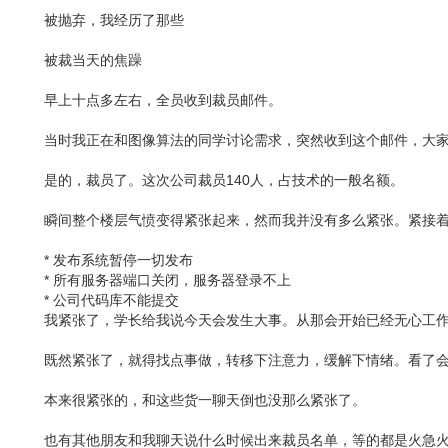
被抛弃，我经历了那些
被裁当天的焦躁
早上十点多左右，全员收到裁员邮件。
当时我正在和图像算法的同学讨论需求，突然收到这个邮件，大
是的，裁员了。这次公司裁员140人，占技术的一般名额。
瞬间整个楼层气愤变得紧张起来，然而我并没有多么紧张。紧接
* 发布系统暂停一切发布
* 所有服务器端口关闭，服务器登录不上
* 公司代码库不能提交
我紧张了，学长给我说今天会发生大事。从那会开始已经无心工
既然紧张了，就得找点事做，转移下注意力，缓解下情绪。看了会
本来很紧张的，和这些货一聊天倒也没那么紧张了。
也有其他朋友和我聊天说什么时候出来裁员名单，等的都是火急