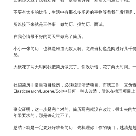
如果你失业了找我劝你，我一定会告诉你：塞翁失马焉知非福。
不要有太多的忧伤，生活中有那么多乐趣的事物等着我们发现呢
所以接下来就是三件事，做简历、投简历、面试。
在我心情最不好的两天里做完了简历。
小小一张简历，也算是难道无数人啊。龙叔当初也是阅过好几千
见。
大概花了两天时间我把简历做完了。你没听错，花了两天时间。一
社招简历非常重项目经历，必须梳理清楚项目。而我工作一直负责
Elasticsearch/Lucene/Solr中任何一种去改造，所以在梳理
事实证明，这一步是完全对的。简历写完就没在改过，投出去的简
年限要求的，那是铁定过不了。
总结下就是一定要好好准备简历，去梳理你工作的项目，越清楚