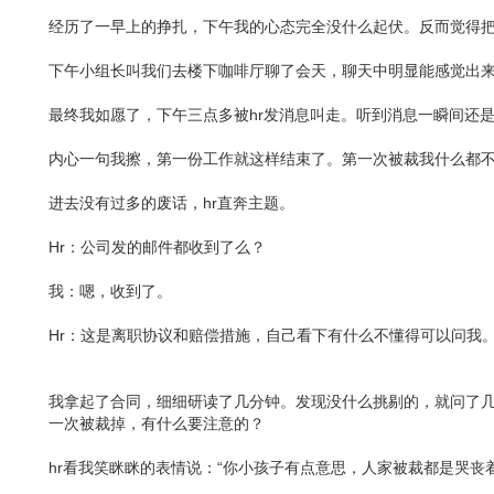
经历了一早上的挣扎，下午我的心态完全没什么起伏。反而觉得
下午小组长叫我们去楼下咖啡厅聊了会天，聊天中明显能感觉出
最终我如愿了，下午三点多被hr发消息叫走。听到消息一瞬间还
内心一句我擦，第一份工作就这样结束了。第一次被裁我什么都
进去没有过多的废话，hr直奔主题。
Hr：公司发的邮件都收到了么？
我：嗯，收到了。
Hr：这是离职协议和赔偿措施，自己看下有什么不懂得可以问我
我拿起了合同，细细研读了几分钟。发现没什么挑剔的，就问了几
一次被裁掉，有什么要注意的？
hr看我笑眯眯的表情说：“你小孩子有点意思，人家被裁都是哭丧