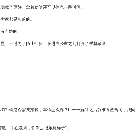
把我裁了更好，拿着赔偿还可以休息一段时间。
来大家都是煎熬的。
是有点懵的。
不懂，不过为了防止扯皮，在进办公室之前打开了手机录音。
。
句补偿是否需要扣税，年假怎么办？hr一一解答之后就准备签合同，我
着脸，手在发抖，你倒是很乐意样子”。