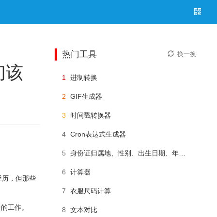
热门工具
换一换
们该
1
进制转换
2
GIF生成器
3
时间戳转换器
4
Cron表达式生成器
5
身份证归属地、性别、出生日期、年龄查询
6
计算器
经历，但那些
7
衣服尺码计算
中的工作。
8
文本对比