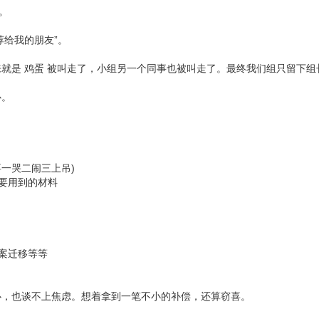
。
荐给我的朋友”。
就是 鸡蛋 被叫走了，小组另一个同事也被叫走了。最终我们组只留下组
心。
要一哭二闹三上吊)
要用到的材料
案迁移等等
心，也谈不上焦虑。想着拿到一笔不小的补偿，还算窃喜。