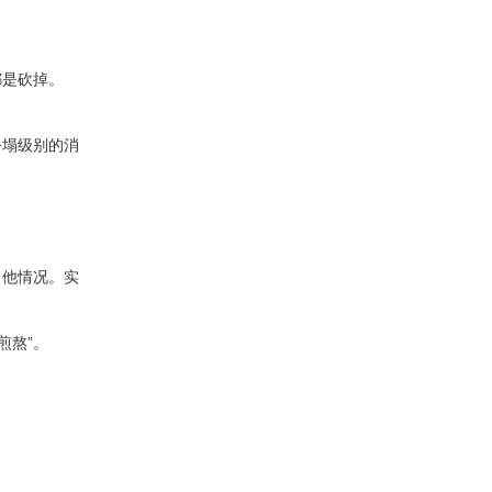
都是砍掉。
坍塌级别的消
了他情况。实
煎熬”。