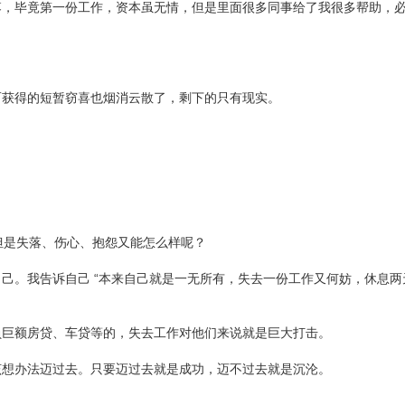
落，毕竟第一份工作，资本虽无情，但是里面很多同事给了我很多帮助，
而获得的短暂窃喜也烟消云散了，剩下的只有现实。
但是失落、伤心、抱怨又能怎么样呢？
己。我告诉自己 “本来自己就是一无所有，失去一份工作又何妨，休息两
负巨额房贷、车贷等的，失去工作对他们来说就是巨大打击。
该想办法迈过去。只要迈过去就是成功，迈不过去就是沉沦。