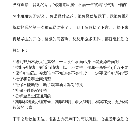
没有直接回答她的话，“你知道应届生不满一年被裁很难找工作的”
hr小姐姐笑了笑说，“你是做什么的，把你微信给我下，我把你推
就这样我的第一次被裁员结束了，回到工位收拾了下东西。接下来
真是毕业的开心，留级的痛苦啊。想想那么多工作，都替组长伤
总结下：
* 遇到裁员不必太过紧张，一旦发生在自己身上就要勇敢面对
* 控制好情绪，有适当情绪可以，不要把工作和生命等价(千万不
* 保护好自己。被裁谁也不知道会不会扯皮，一定要保护好所有需
* 社保和公积金问清楚
* 社保不能断缴，断了就重新计算等待期
* 社保不能跨省转移
* 公积金是全国通用的
* 离职材料要办理齐全。离职证明、收入证明、档案移交、党员档
短暂的欣喜
下来之后收拾工位，准备去办完剩下的离职流程。心里没那么伤