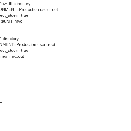
w.dll" directory
NMENT=Production user=root
rect_stderr=true
g/taurus_mvc.
 directory
MENT=Production user=root
rect_stderr=true
/aries_mvc.out
tm
。