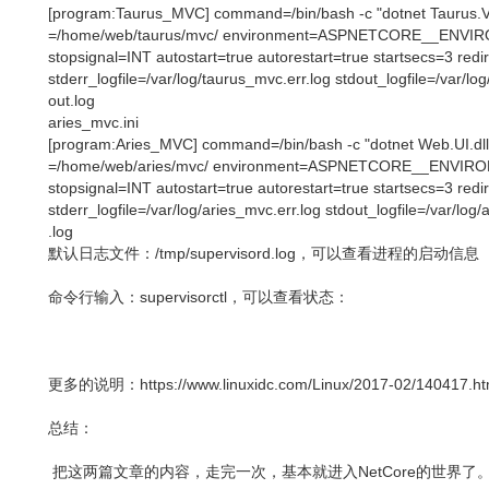
[program:Taurus_MVC] command=/bin/bash -c "dotnet Taurus.Vie
=/home/web/taurus/mvc/ environment=ASPNETCORE__ENVIRO
stopsignal=INT autostart=true autorestart=true startsecs=3 redi
stderr_logfile=/var/log/taurus_mvc.err.log stdout_logfile=/var/lo
out.log
aries_mvc.ini
[program:Aries_MVC] command=/bin/bash -c "dotnet Web.UI.dll"
=/home/web/aries/mvc/ environment=ASPNETCORE__ENVIRON
stopsignal=INT autostart=true autorestart=true startsecs=3 redi
stderr_logfile=/var/log/aries_mvc.err.log stdout_logfile=/var/log
.log
默认日志文件：/tmp/supervisord.log，可以查看进程的启动信息
命令行输入：supervisorctl，可以查看状态：
更多的说明：https://www.linuxidc.com/Linux/2017-02/140417.h
总结：
把这两篇文章的内容，走完一次，基本就进入NetCore的世界了