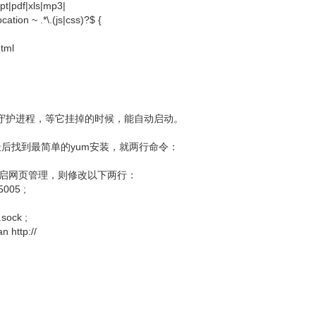
ppt|pdf|xls|mp3|
on ~ .*\.(js|css)?$ {
tml
个守护进程，等它挂掉的时候，能自动启动。
后找到最简单的yum安装，就两行命令：
如果要开启网页管理，则修改以下两行：
5005 ;
.sock ;
n http://