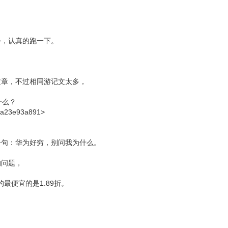
器，认真的跑一下。
文章，不过相同游记文太多，
什么？
7ca23e93a891>
一句：华为好穷，别问我为什么。
的问题，
最便宜的是1.89折。