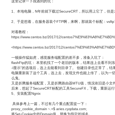
这里记录一下我遇到的坑：
1、本地电脑，N年前就下载过SecureCRT，所以用上它了，但是木
2、于是想着，在服务器装个FTP啊，来啊，那就装个标配：vsftp
对着教程：
https://www.centos.bz/2017/12/centos7%E9%83%A8%E7%
<https://www.centos.bz/2017/12/centos7%E9%83%A8%E7
一顿操作猛如虎，感觉服务端配置的差不多，准备入坑了：
flashFtp的坑： 本里机找了一个老旧的版本，结果连上去看
-l显示”的选项后，连上去能看到目录了。 创建目录也正常了，结果不
电脑重新装了这个工具，连上去，发现文件也能上传了，以为一切
么鬼。
又是折腾服务端配置，又是折腾路由器MTU值，情况依旧是小文
后来，想起了SecureCRT标配的工具SecureFX，下载，重
5、安装配置Ngnix
具体参考上一篇，不过有几个重点配置提一下：
proxy_cookie_domain ~.+$ aries.cyqdata.com;
将Set-Cookie中的Domain值，替换为指定的域名。