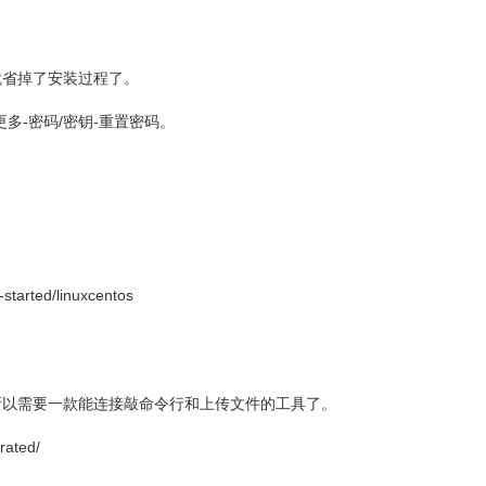
里就省掉了安装过程了。
多-密码/密钥-重置密码。
arted/linuxcentos
所以需要一款能连接敲命令行和上传文件的工具了。
rated/