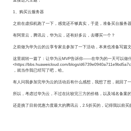
直接进入主题：
1、购买云服务器
之前在虚拟机跑了一下，感觉还不够真实，于是，准备买台服务
有阿里云，腾讯云，华为云，还有好多云，去哪买一个？
之前做为华为云的云享专家去参加了一下活动，本来也准备写篇
这里就转一篇了：让华为云MVP告诉你——在华为的一天可以做
<https://bbs.huaweicloud.com/blogs/d6739e0940a711e9bd5a
，就当作我已经写了吧，哈。
有人问我参加完华为云的活动后有什么感想，我想了想，就回了
所以，考虑过华为云，不过在比较完三方的价格，以及域名备案
还是挑了目前优惠力度最大的腾讯云，2.5折买的，记得我以前买的