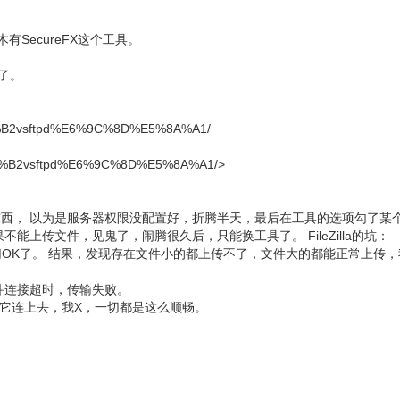
有SecureFX这个工具。
了。
BD%B2vsftpd%E6%9C%8D%E5%8A%A1/
%BD%B2vsftpd%E6%9C%8D%E5%8A%A1/>
不到东西， 以为是服务器权限没配置好，折腾半天，最后在工具的选项勾了某个
能上传文件，见鬼了，闹腾很久后，只能换工具了。 FileZilla的坑：
OK了。 结果，发现存在文件小的都上传不了，文件大的都能正常上传，
件连接超时，传输失败。
新运行它连上去，我X，一切都是这么顺畅。