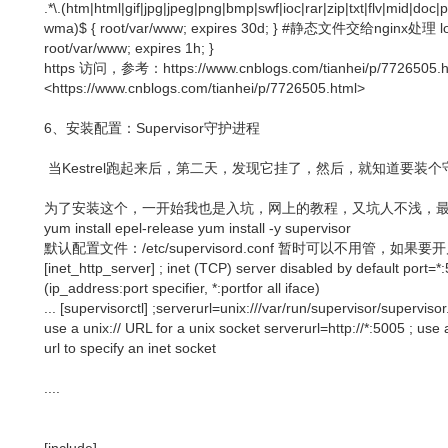
.*\.(htm|html|gif|jpg|jpeg|png|bmp|swf|ioc|rar|zip|txt|flv|mid|doc|
wma)$ { root/var/www; expires 30d; } #静态文件交给nginx处理 locati
root/var/www; expires 1h; }
https 访问，参考：https://www.cnblogs.com/tianhei/p/7726505.h
<https://www.cnblogs.com/tianhei/p/7726505.html>
6、安装配置：Supervisor守护进程
当Kestrel跑起来后，第二天，发现它挂了，然后，就知道要装
为了安装这个，一开始我也是入坑，网上的教程，又坑人不浅，最
yum install epel-release yum install -y supervisor
默认配置文件：/etc/supervisord.conf 暂时可以不用管，
[inet_http_server] ; inet (TCP) server disabled by default port=*:
(ip_address:port specifier, *:portfor all iface)
... [supervisorctl] ;serverurl=unix:///var/run/supervisor/supervisor
use a unix:// URL for a unix socket serverurl=http://*:5005 ; use a
url to specify an inet socket
....